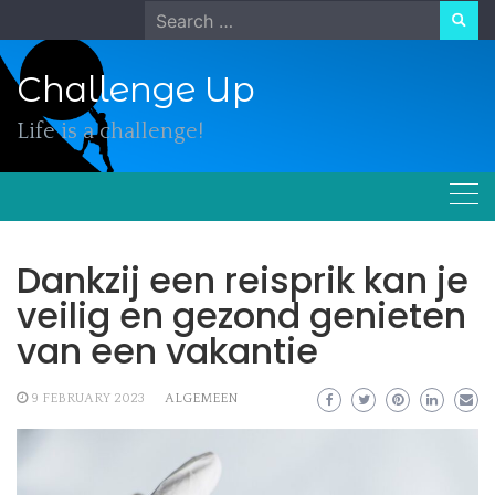
Skip
Search
to
for:
content
Challenge Up
Life is a challenge!
Dankzij een reisprik kan je
veilig en gezond genieten
van een vakantie
9 FEBRUARY 2023
ALGEMEEN