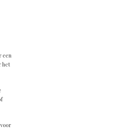
e
r een
r het
e
of
 voor