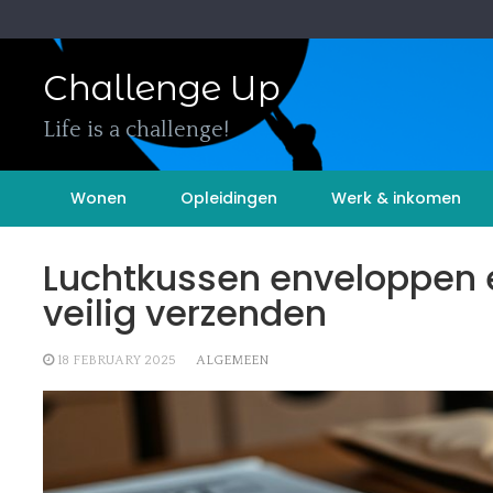
Skip
to
content
Challenge Up
Life is a challenge!
Wonen
Opleidingen
Werk & inkomen
Luchtkussen enveloppen e
veilig verzenden
18 FEBRUARY 2025
ALGEMEEN