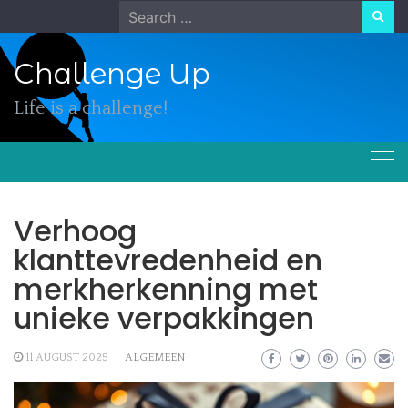
Skip
Search
to
for:
content
Challenge Up
Life is a challenge!
Verhoog
klanttevredenheid en
merkherkenning met
unieke verpakkingen
11 AUGUST 2025
ALGEMEEN