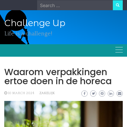
Skip
Search
to
for:
content
Challenge Up
Life is a challenge!
Waarom verpakkingen
ertoe doen in de horeca
10 MARCH 2024
ZAKELIJK