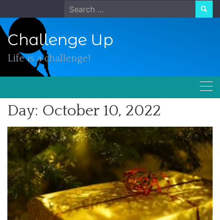
Skip
Search
to
for:
content
Challenge Up
Life is a challenge!
Day:
October 10, 2022